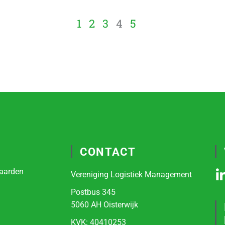
1
2
3
4
5
CONTACT
aarden
Vereniging Logistiek Management
i
Postbus 345
5060 AH Oisterwijk
KVK:
40410253