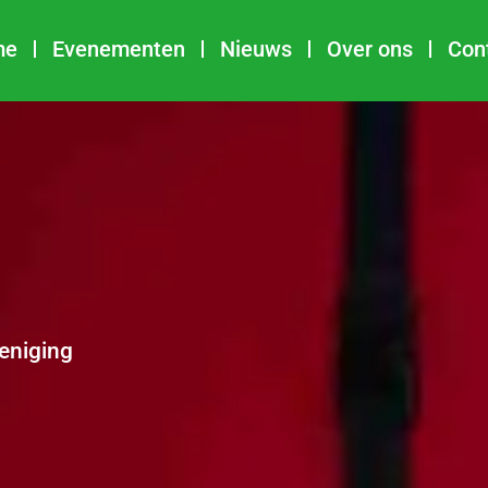
me
Evenementen
Nieuws
Over ons
Con
reniging