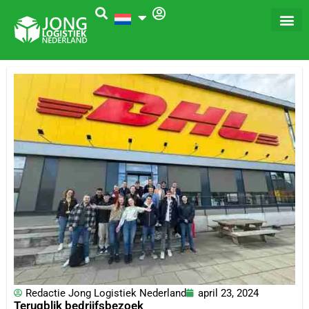
Ga
naar
de
inhoud
Redactie Jong Logistiek Nederland
april 23, 2024
Terugblik bedrijfsbezoek